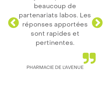
beaucoup de
partenariats labos. Les
réponses apportées
Aller à la déclar
All
sont rapides et
pertinentes.
PHARMACIE DE L'AVENUE