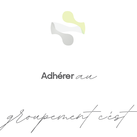
au
Adhérer
groupement c'est